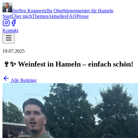
Steffen Knippertz
Ihr Oberbürgermeister für Hameln
Start
Über mich
Themen
Aktuelles
FAQ
Presse
Kontakt
19.07.2025
🍷✨ Weinfest in Hameln – einfach schön!
Alle Beiträge