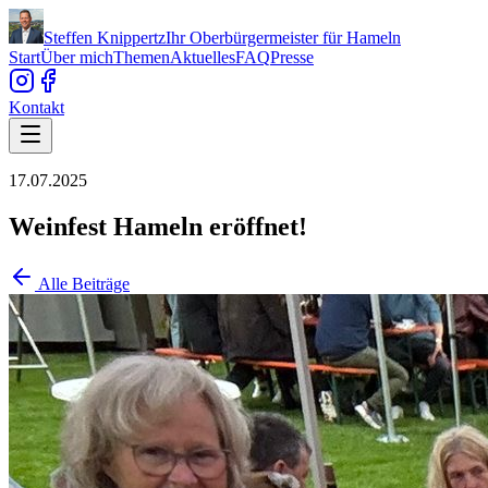
Steffen Knippertz
Ihr Oberbürgermeister für Hameln
Start
Über mich
Themen
Aktuelles
FAQ
Presse
Kontakt
17.07.2025
Weinfest Hameln eröffnet!
Alle Beiträge