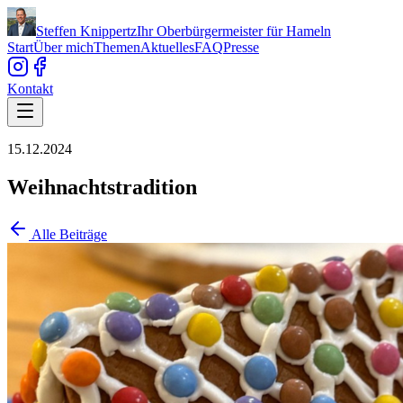
Steffen Knippertz
Ihr Oberbürgermeister für Hameln
Start
Über mich
Themen
Aktuelles
FAQ
Presse
Kontakt
15.12.2024
Weihnachtstradition
Alle Beiträge