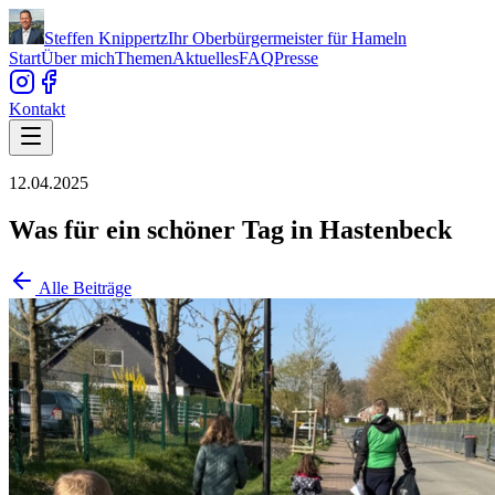
Steffen Knippertz
Ihr Oberbürgermeister für Hameln
Start
Über mich
Themen
Aktuelles
FAQ
Presse
Kontakt
12.04.2025
Was für ein schöner Tag in Hastenbeck
Alle Beiträge