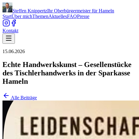
Steffen Knippertz
Ihr Oberbürgermeister für Hameln
Start
Über mich
Themen
Aktuelles
FAQ
Presse
Kontakt
15.06.2026
Echte Handwerkskunst – Gesellenstücke
des Tischlerhandwerks in der Sparkasse
Hameln
Alle Beiträge