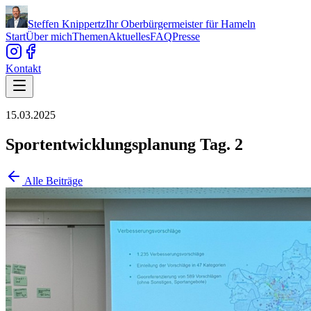
Steffen Knippertz
Ihr Oberbürgermeister für Hameln
Start
Über mich
Themen
Aktuelles
FAQ
Presse
Kontakt
15.03.2025
Sportentwicklungsplanung Tag. 2
Alle Beiträge