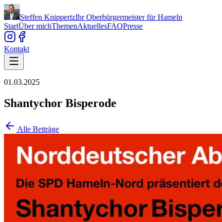
Steffen Knippertz
Ihr Oberbürgermeister für Hameln
Start
Über mich
Themen
Aktuelles
FAQ
Presse
Kontakt
01.03.2025
Shantychor Bisperode
Alle Beiträge