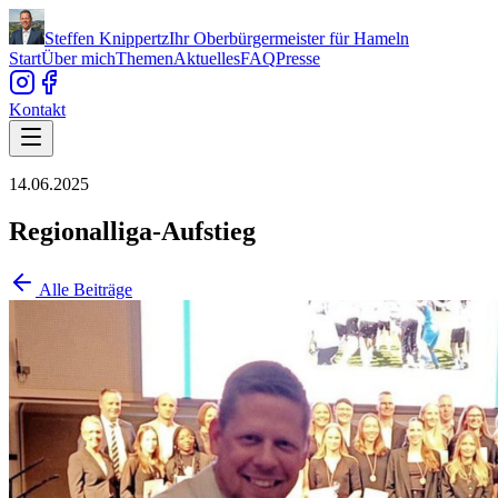
Steffen Knippertz
Ihr Oberbürgermeister für Hameln
Start
Über mich
Themen
Aktuelles
FAQ
Presse
Kontakt
14.06.2025
Regionalliga-Aufstieg
Alle Beiträge