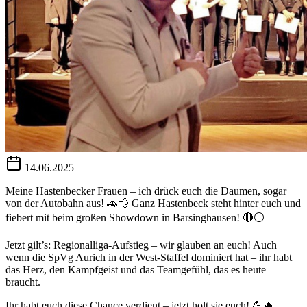
14.06.2025
Meine Hastenbecker Frauen – ich drück euch die Daumen, sogar
von der Autobahn aus! 🚗💨 Ganz Hastenbeck steht hinter euch und
fiebert mit beim großen Showdown in Barsinghausen! 🔴⚪️
Jetzt gilt’s: Regionalliga-Aufstieg – wir glauben an euch! Auch
wenn die SpVg Aurich in der West-Staffel dominiert hat – ihr habt
das Herz, den Kampfgeist und das Teamgefühl, das es heute
braucht.
Ihr habt euch diese Chance verdient – jetzt holt sie euch! 💪🔥