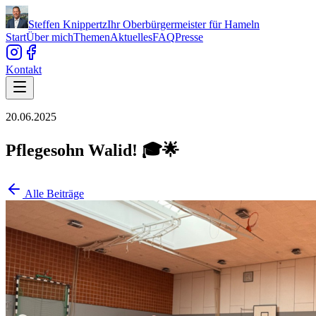
Steffen Knippertz
Ihr Oberbürgermeister für Hameln
Start
Über mich
Themen
Aktuelles
FAQ
Presse
Kontakt
20.06.2025
Pflegesohn Walid! 🎓🌟
Alle Beiträge