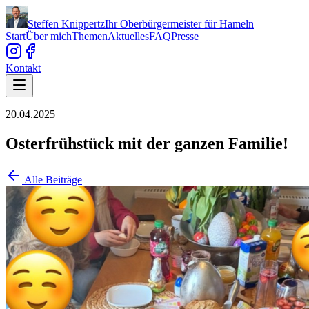
Steffen Knippertz
Ihr Oberbürgermeister für Hameln
Start
Über mich
Themen
Aktuelles
FAQ
Presse
Kontakt
20.04.2025
Osterfrühstück mit der ganzen Familie!
Alle Beiträge