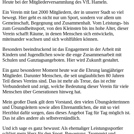
Heute bei der Mitgliederversammlung des VfL Hameln.
Ein Verein mit fast 2000 Mitgliedern, der in unserer Stadt so viel
bewegt. Hier geht es nicht nur um Sport, sondern vor allem um
Gemeinschaft, Begegnung und Zusammenhalt. Vom Leistungs- bis
zum Gesundheitssport, von den Kleinsten bis ins hohe Alter, dieser
Verein schafft Räume, in denen Menschen sich entwickeln,
miteinander wachsen und sich wohlfühlen können.
Besonders beeindruckend ist das Engagement in der Arbeit mit
Kindern und Jugendlichen sowie die enge Zusammenarbeit mit
Schulen und Ganztagsangeboten. Hier wird Zukunft gestaltet.
Ein ganz besonderer Moment heute war die Ehrung langjähriger
Mitglieder. Darunter Menschen, die seit unglaublichen 80 Jahren
Teil dieses Vereins sind. Das ist mehr als Treue, das ist echte
Verbundenheit und zeigt, welche Bedeutung dieser Verein für viele
Menschen über Generationen hinweg hat.
Mein großer Dank gilt dem Vorstand, den vielen Übungsleiterinnen
und Übungsleitern sowie allen Ehrenamtlichen, die mit so viel
Herzblut dafür sorgen, dass dieses Angebot Tag für Tag möglich ist.
Das ist alles andere als selbstverständlich.
Und ich sage es ganz bewusst: Als ehemaliger Leistungssportler
schlägt mein Herz für den Sport. Bewegung, Teamgeist und