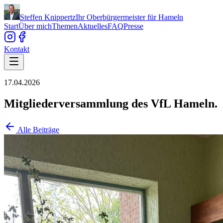
Steffen Knippertz
Ihr Oberbürgermeister für Hameln
Start
Über mich
Themen
Aktuelles
FAQ
Presse
Kontakt
17.04.2026
Mitgliederversammlung des VfL Hameln.
Alle Beiträge