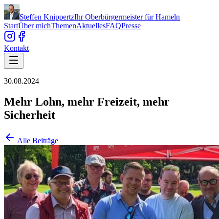
Steffen Knippertz
Ihr Oberbürgermeister für Hameln
Start
Über mich
Themen
Aktuelles
FAQ
Presse
Kontakt
30.08.2024
Mehr Lohn, mehr Freizeit, mehr
Sicherheit
Alle Beiträge