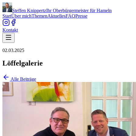
Steffen Knippertz
Ihr Oberbürgermeister für Hameln
Start
Über mich
Themen
Aktuelles
FAQ
Presse
Kontakt
02.03.2025
Löffelgalerie
Alle Beiträge