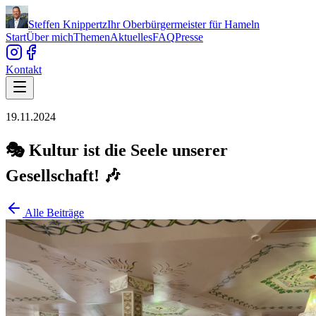
Steffen Knippertz
Ihr Oberbürgermeister für Hameln
Start
Über mich
Themen
Aktuelles
FAQ
Presse
Kontakt
19.11.2024
🎭 Kultur ist die Seele unserer
Gesellschaft! 🎶
Alle Beiträge