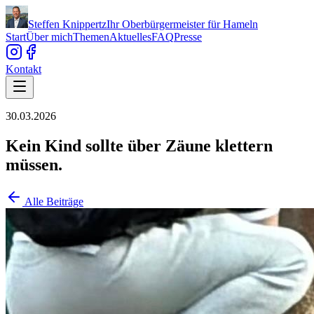
Steffen Knippertz
Ihr Oberbürgermeister für Hameln
Start
Über mich
Themen
Aktuelles
FAQ
Presse
Kontakt
30.03.2026
Kein Kind sollte über Zäune klettern
müssen.
Alle Beiträge