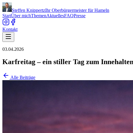
Steffen Knippertz
Ihr Oberbürgermeister für Hameln
Start
Über mich
Themen
Aktuelles
FAQ
Presse
Kontakt
03.04.2026
Karfreitag – ein stiller Tag zum Innehalten
Alle Beiträge