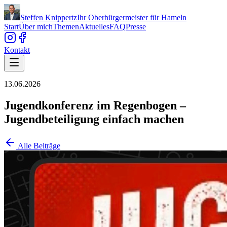
Steffen Knippertz
Ihr Oberbürgermeister für Hameln
Start
Über mich
Themen
Aktuelles
FAQ
Presse
Kontakt
13.06.2026
Jugendkonferenz im Regenbogen –
Jugendbeteiligung einfach machen
Alle Beiträge