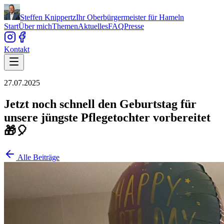
Steffen Knippertz
Ihr Oberbürgermeister für Hameln
Start
Über mich
Themen
Aktuelles
FAQ
Presse
Kontakt
27.07.2025
Jetzt noch schnell den Geburtstag für
unsere jüngste Pflegetochter vorbereitet
🎁🎈
Alle Beiträge