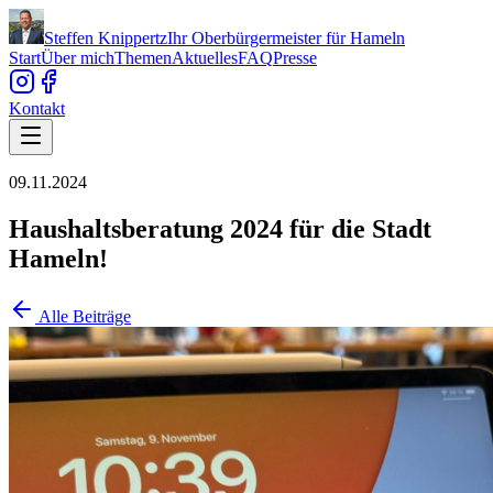
Steffen Knippertz
Ihr Oberbürgermeister für Hameln
Start
Über mich
Themen
Aktuelles
FAQ
Presse
Kontakt
09.11.2024
Haushaltsberatung 2024 für die Stadt
Hameln!
Alle Beiträge