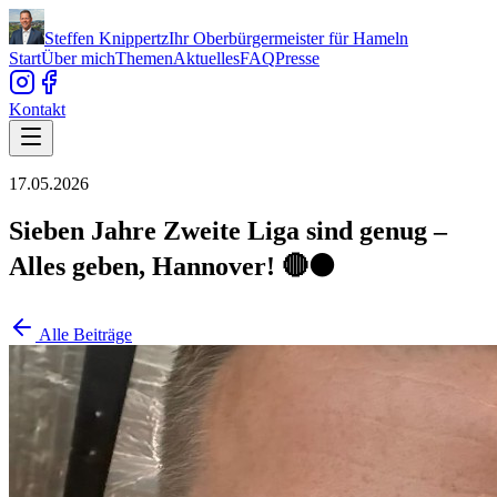
Steffen Knippertz
Ihr Oberbürgermeister für Hameln
Start
Über mich
Themen
Aktuelles
FAQ
Presse
Kontakt
17.05.2026
Sieben Jahre Zweite Liga sind genug –
Alles geben, Hannover! 🔴⚫️
Alle Beiträge