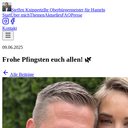
Steffen Knippertz
Ihr Oberbürgermeister für Hameln
Start
Über mich
Themen
Aktuelles
FAQ
Presse
Kontakt
09.06.2025
Frohe Pfingsten euch allen! 🌿
Alle Beiträge