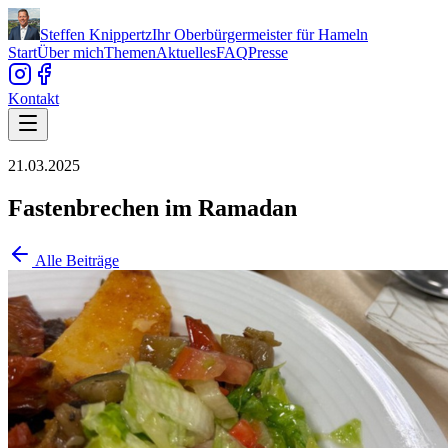
Steffen Knippertz
Ihr Oberbürgermeister für Hameln
Start
Über mich
Themen
Aktuelles
FAQ
Presse
Kontakt
21.03.2025
Fastenbrechen im Ramadan
Alle Beiträge