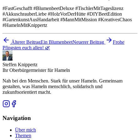
#FastGeschafft #BlumenbeetDeluxe #TischlerMitTageslizenz
#AkkuschrauberLiebe #HolzVorDerHütte #DIYBeetEdition
#GartenkunstAusHandarbeit #MannMitMission #KreativesChaos
#HamelnMitKnippertz
Älterer Beitrag
Ein Blumenbeet
Neuerer Beitrag
Frohe
Pfingsten euch allen! 🌿
Steffen Knippertz
Ihr Oberbürgermeister für Hameln
Nah bei den Menschen. Stark für unser Hameln. Gemeinsam
gestalten, was Hameln menschlich, solidarisch und
zukunftsorientiert macht.
Navigation
Über mich
Themen