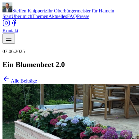
Steffen Knippertz
Ihr Oberbürgermeister für Hameln
Start
Über mich
Themen
Aktuelles
FAQ
Presse
Kontakt
07.06.2025
Ein Blumenbeet 2.0
Alle Beiträge