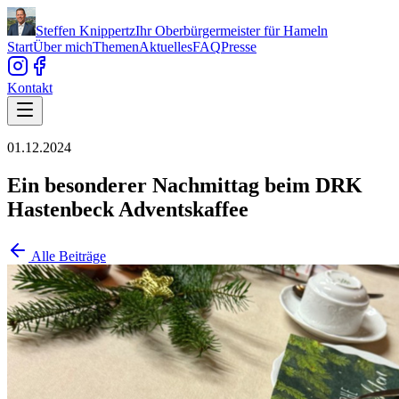
Steffen Knippertz
Ihr Oberbürgermeister für Hameln
Start
Über mich
Themen
Aktuelles
FAQ
Presse
Kontakt
01.12.2024
Ein besonderer Nachmittag beim DRK
Hastenbeck Adventskaffee
Alle Beiträge