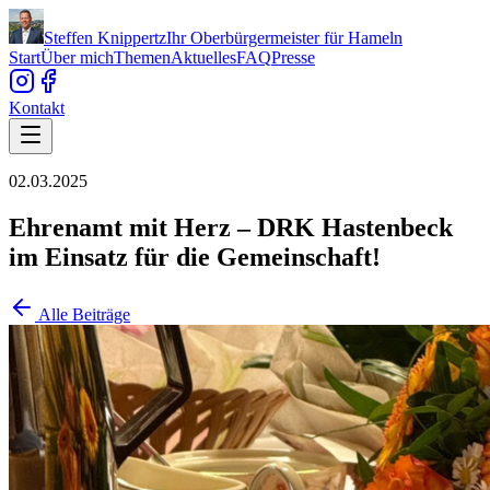
Steffen Knippertz
Ihr Oberbürgermeister für Hameln
Start
Über mich
Themen
Aktuelles
FAQ
Presse
Kontakt
02.03.2025
Ehrenamt mit Herz – DRK Hastenbeck
im Einsatz für die Gemeinschaft!
Alle Beiträge