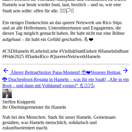
Hameln war heute wieder bunt, laut, herzlich – und so, wie eine
Stadt sein sollte: offen für alle. 🏳️‍🌈🏳️‍⚧️
Ein riesiges Dankeschön an das queere Netzwerk um Rico Stips
und an alle Helferinnen, Unterstützerinnen und Engagierten, die
diesen Tag möglich gemacht haben. Ihr habt nicht nur eine Bühne
aufgebaut – ihr habt ein Gefühl geschaffen. 💪❤️
#CSDHameln #LiebeIstLiebe #VielfaltStattEinheit #HamelnIstBunt
#Pride2025 #DankeRico #QueeresNetzwerkHameln
Älterer Beitrag
Stolzer Papa-Moment! 🥹❤️
Neuerer Beitrag
🐉 Drachenboot-Regatta in Hameln – was für ein Spaß! „Alle in ein
Boot – und dann mit Volldampf voraus!“ 💪🚣‍♂️💦
Steffen Knippertz
Ihr Oberbürgermeister für Hameln
Nah bei den Menschen. Stark für unser Hameln. Gemeinsam
gestalten, was Hameln menschlich, solidarisch und
zukunftsorientiert macht.