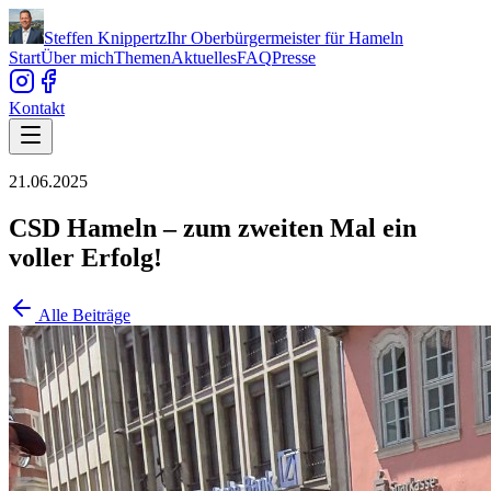
Steffen Knippertz
Ihr Oberbürgermeister für Hameln
Start
Über mich
Themen
Aktuelles
FAQ
Presse
Kontakt
21.06.2025
CSD Hameln – zum zweiten Mal ein
voller Erfolg!
Alle Beiträge